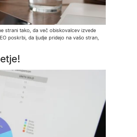
ne strani tako, da več obiskovalcev izvede
EO poskrbi, da ljudje pridejo na vašo stran,
etje!