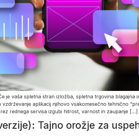
Če je vaša spletna stran izložba, spletna trgovina blagajna 
in vzdrževanje aplikacij njihovo vsakomesečno tehnično “pre
brez rednega servisa izgubi hitrost, varnost in zaupanje […]
erzije): Tajno orožje za uspe