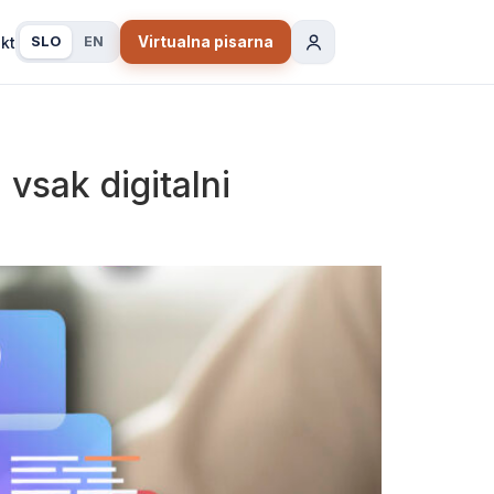
kt
SLO
EN
Virtualna pisarna
 vsak digitalni