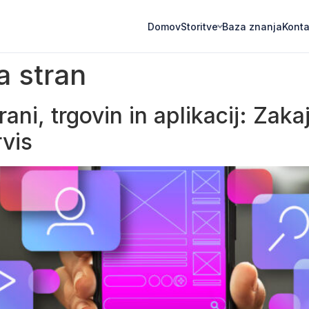
Domov
Baza znanja
Konta
Storitve
a stran
ni, trgovin in aplikacij: Zakaj
rvis