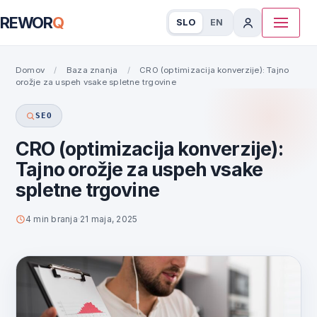
REWOR
Q
SLO
EN
Domov
/
Baza znanja
/
CRO (optimizacija konverzije): Tajno
orožje za uspeh vsake spletne trgovine
SEO
CRO (optimizacija konverzije):
Tajno orožje za uspeh vsake
spletne trgovine
4 min branja
·
21 maja, 2025