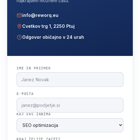
najkrajšem možnem času.
info@reworq.eu
Cvetkov trg 1, 2250 Ptuj
Odgovor običajno v 24 urah
IME IN PRIIMEK
E-POŠTA
KAJ VAS ZANIMA
KDAJ ŽELITE ZAČETI