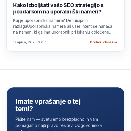
Kako izboljšati vašo SEO strategijo s
poudarkom na uporabniški nameri?
Kaj je uporabniška namera? Definicija in
razlagaUporabniška namera ali user intent se nanaša
na namen, ki ga ima uporabnik pri iskanju določene…
17 aprila, 2023
·
6 min
Preberi članek
Imate vprašanje o tej
temi?
Pišite nam — svetujemo brezplačno in vam
pomagamo najti pravo rešitev. Odgovorimo v