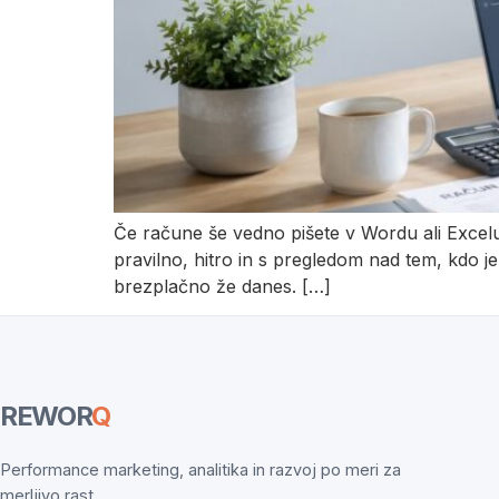
Če račune še vedno pišete v Wordu ali Excelu
pravilno, hitro in s pregledom nad tem, kdo j
brezplačno že danes. […]
REWOR
Q
Performance marketing, analitika in razvoj po meri za
merljivo rast.