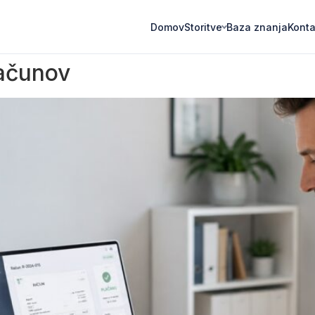
Domov
Baza znanja
Konta
Storitve
računov