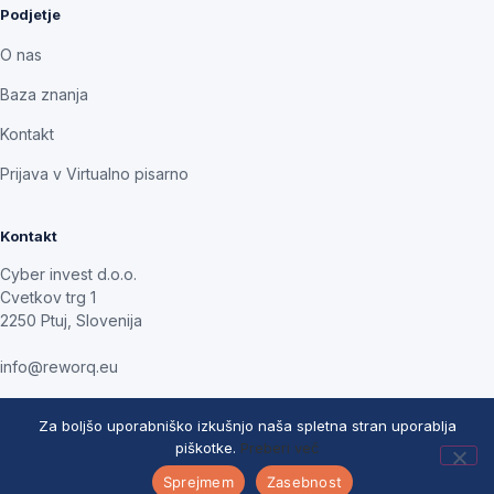
Podjetje
O nas
Baza znanja
Kontakt
Prijava v Virtualno pisarno
Kontakt
Cyber invest d.o.o.
Cvetkov trg 1
2250 Ptuj, Slovenija
info@reworq.eu
Za boljšo uporabniško izkušnjo naša spletna stran uporablja
piškotke.
Preberi več
© 2026 REWORQ Digital. Vse pravice pridržane.
Splošni pogoji
Piškotki
Sprejmem
Zasebnost