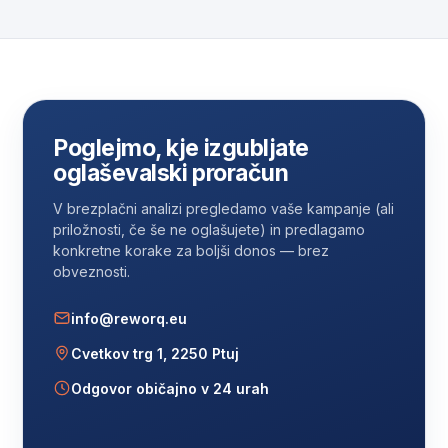
potrebuje nekaj tednov zbiranja podatkov. Google
Shopping in iskalni oglasi običajno pokažejo hitreje kot
gradnja povpraševanja prek video kampanj.
Poglejmo, kje izgubljate
oglaševalski proračun
V brezplačni analizi pregledamo vaše kampanje (ali
priložnosti, če še ne oglašujete) in predlagamo
konkretne korake za boljši donos — brez
obveznosti.
info@reworq.eu
Cvetkov trg 1, 2250 Ptuj
Odgovor običajno v 24 urah