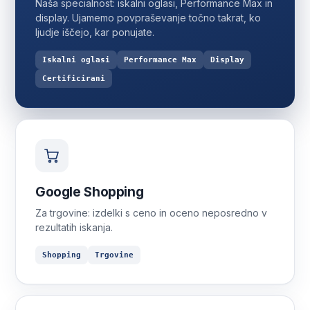
Naša specialnost: iskalni oglasi, Performance Max in
display. Ujamemo povpraševanje točno takrat, ko
ljudje iščejo, kar ponujate.
Iskalni oglasi
Performance Max
Display
Certificirani
Google Shopping
Za trgovine: izdelki s ceno in oceno neposredno v
rezultatih iskanja.
Shopping
Trgovine