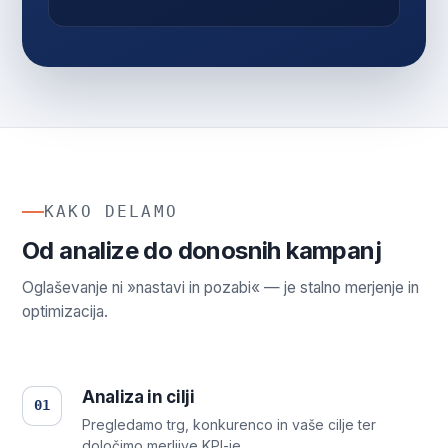
KAKO DELAMO
Od analize do donosnih kampanj
Oglaševanje ni »nastavi in pozabi« — je stalno merjenje in
optimizacija.
Analiza in cilji
01
Pregledamo trg, konkurenco in vaše cilje ter
določimo merljive KPI-je.