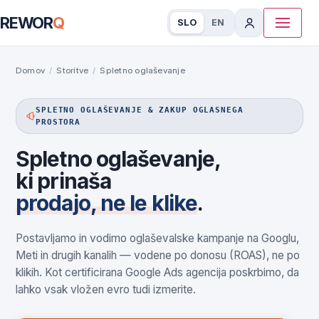
REWOR
Q
SLO
EN
Domov
/
Storitve
/
Spletno oglaševanje
SPLETNO OGLAŠEVANJE & ZAKUP OGLASNEGA
PROSTORA
Spletno oglaševanje,
ki prinaša
prodajo, ne le klike
.
Postavljamo in vodimo oglaševalske kampanje na Googlu,
Meti in drugih kanalih — vodene po donosu (ROAS), ne po
klikih. Kot certificirana Google Ads agencija poskrbimo, da
lahko vsak vložen evro tudi izmerite.